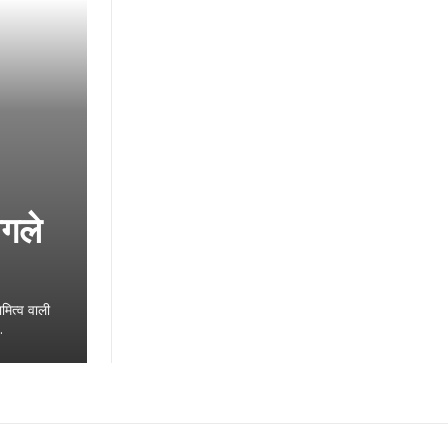
अगले
मित्व वाली
.